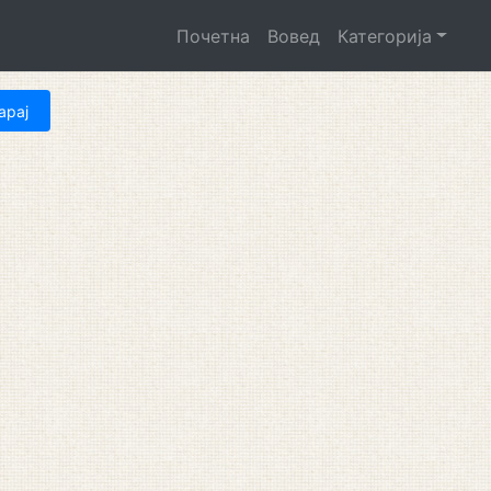
Почетна
Вовед
Категорија