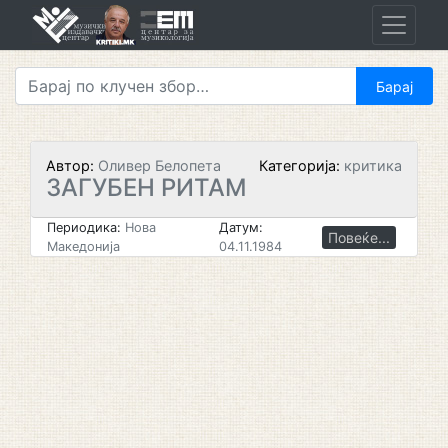
Skip
to
content
Автор:
Оливер Белопета
Категорија:
критика
ЗАГУБЕН РИТАМ
Периодика:
Нова
Датум:
Повеќе...
Македонија
04.11.1984