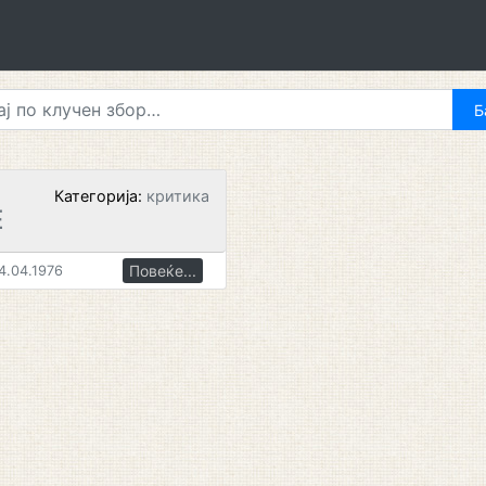
Категорија:
критика
Е
Повеќе...
4.04.1976