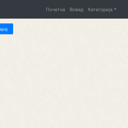
Почетна
Вовед
Категорија