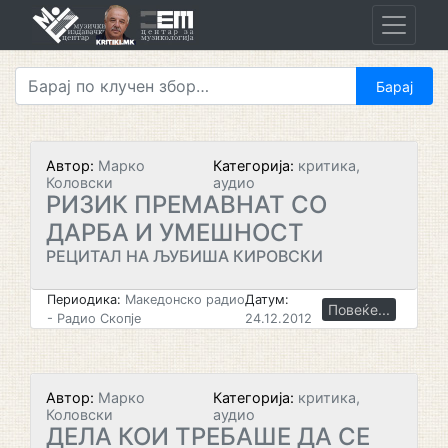
Skip
to
content
Автор:
Марко
Категорија:
критика,
Коловски
аудио
РИЗИК ПРЕМАВНАТ СО
ДАРБА И УМЕШНОСТ
РЕЦИТАЛ НА ЉУБИША КИРОВСКИ
Периодика:
Македонско радио
Датум:
Повеќе...
- Радио Скопје
24.12.2012
Автор:
Марко
Категорија:
критика,
Коловски
аудио
ДЕЛА КОИ ТРЕБАШЕ ДА СЕ