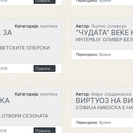
Повеќе...
2006
Периодика:
Време
Категорија:
критика
Автор:
Љупчо Јолевски
 ЗА
“ЧУДАТА” ВЕЌЕ
ИНТЕРВЈУ: ОЛИВЕР БЕ
СВЕТСКИТЕ ОПЕРСКИ
Периодика:
Време
Повеќе...
2006
Категорија:
критика
Автор:
Мери Јордановска
ЧКА
ВИРТУОЗ НА В
СОФИЈА НИКОСКА Е Н
 ОТВОРИ СЕЗОНАТА
Периодика:
Време
Повеќе...
2006