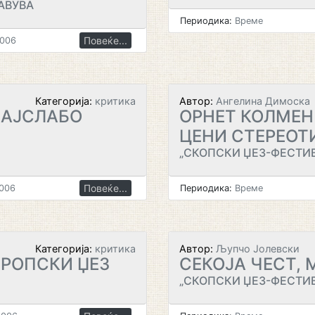
АВУВА
Периодика:
Време
Повеќе...
2006
Категорија:
критика
Автор:
Ангелина Димоска
НАЈСЛАБО
ОРНЕТ КОЛМЕН
ЦЕНИ СТЕРЕОТ
„СКОПСКИ ЏЕЗ-ФЕСТИВ
Повеќе...
2006
Периодика:
Време
Категорија:
критика
Автор:
Љупчо Јолевски
ВРОПСКИ ЏЕЗ
СЕКОЈА ЧЕСТ, 
„СКОПСКИ ЏЕЗ-ФЕСТИВ