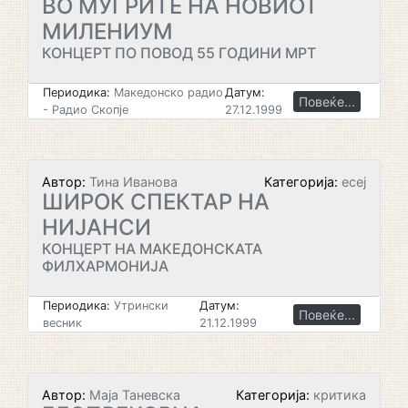
ВО МУГРИТЕ НА НОВИОТ
МИЛЕНИУМ
КОНЦЕРТ ПО ПОВОД 55 ГОДИНИ МРТ
Периодика:
Македонско радио
Датум:
Повеќе...
- Радио Скопје
27.12.1999
Автор:
Тина Иванова
Категорија:
есеј
ШИРОК СПЕКТАР НА
НИЈАНСИ
КОНЦЕРТ НА МАКЕДОНСКАТА
ФИЛХАРМОНИЈА
Периодика:
Утрински
Датум:
Повеќе...
весник
21.12.1999
Автор:
Маја Таневска
Категорија:
критика