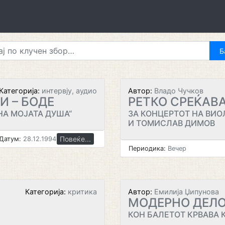
Категорија:
интервју, аудио
Автор:
Владо Чучков
 – БОДЕ
РЕТКО СРЕЌАВ
НА МОЈАТА ДУША“
ЗА КОНЦЕРТОТ НА ВИ
И ТОМИСЛАВ ДИМОВ
Повеќе...
Датум:
28.12.1994
Периодика:
Вечер
Категорија:
критика
Автор:
Емилија Џипунова
МОДЕРНО ДЕЛ
КОН БАЛЕТОТ КРВАВА 