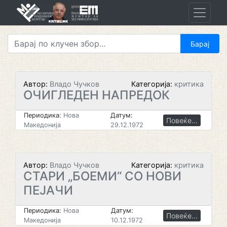
Skip
to
content
Автор:
Владо Чучков
Категорија:
критика
ОЧИГЛЕДЕН НАПРЕДОК
Периодика:
Нова
Датум:
Повеќе...
Македонија
29.12.1972
Автор:
Владо Чучков
Категорија:
критика
СТАРИ „БОЕМИ“ СО НОВИ
ПЕЈАЧИ
Периодика:
Нова
Датум:
Повеќе...
Македонија
10.12.1972