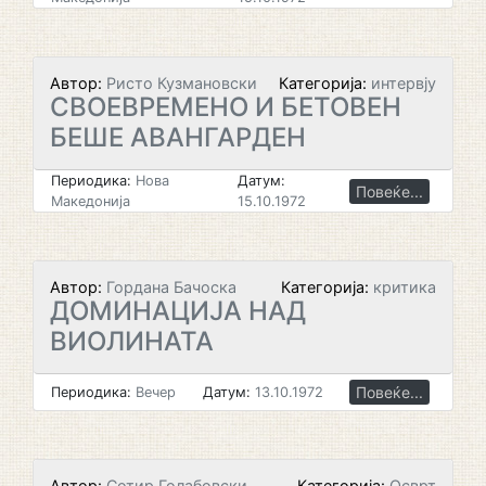
Автор:
Ристо Кузмановски
Категорија:
интервју
СВОЕВРЕМЕНО И БЕТОВЕН
БЕШЕ АВАНГАРДЕН
Периодика:
Нова
Датум:
Повеќе...
Македонија
15.10.1972
Автор:
Гордана Бачоска
Категорија:
критика
ДОМИНАЦИЈА НАД
ВИОЛИНАТА
Повеќе...
Периодика:
Вечер
Датум:
13.10.1972
Автор:
Сотир Голабовски
Категорија:
Осврт