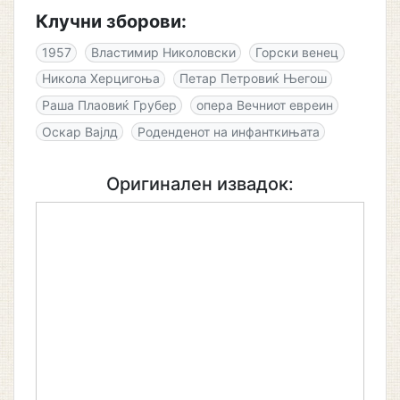
Клучни зборови:
1957
Властимир Николовски
Горски венец
Никола Херцигоња
Петар Петровиќ Његош
Раша Плаовиќ Грубер
опера Вечниот евреин
Оскар Вајлд
Роденденот на инфанткињата
Оригинален извадок: